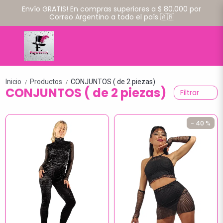
Envío GRATIS! En compras superiores a $ 80.000 por
Correo Argentino a todo el país 🇦🇷
Inicio
Productos
CONJUNTOS ( de 2 piezas)
/
/
CONJUNTOS ( de 2 piezas)
Filtrar
- 40 %