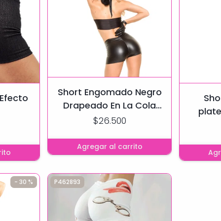
Short Engomado Negro
 Efecto
Sho
Drapeado En La Cola
plat
Efecto Push Up
$26.500
drapea
Agregar al carrito
ito
Agr
- 30 %
P462893