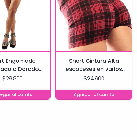
rt Engomado
Short Cintura Alta
eado o Dorado
escoceses en varios
do-efecto Push
colores -Efecto Push Up
$28.800
$24.900
Up
egar al carrito
Agregar al carrito