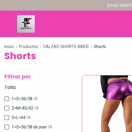
Envío GRATI
Inicio
Productos
CALZAS-SHORTS-BIKER
Shorts
/
/
/
Shorts
Filtrar por
Talla
1=S=36/38
(3)
2=M=40/42
(3)
3=L=44
(3)
1=S=36/38 de jean
(3)