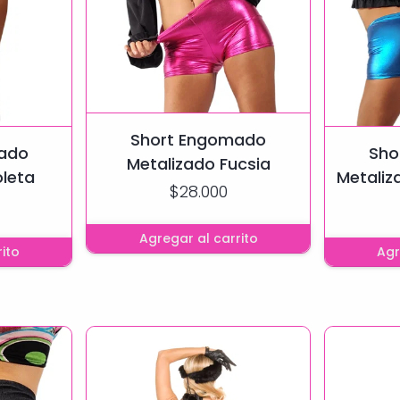
Short Engomado
ado
Sho
Metalizado Fucsia
oleta
Metaliz
$28.000
Agregar al carrito
ito
Agr