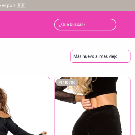
el país 🇦🇷
P1410790