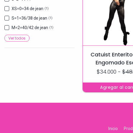
XS=0=34 de jean
(1)
S=1=36/38 de jean
(1)
M=2=40/42 de jean
(1)
Ver todos
Catuist Enterit
Engomado Es
Marylin Cola efe
$34.000
-
$48
Up
Agregar al carr
Inicio
Prod