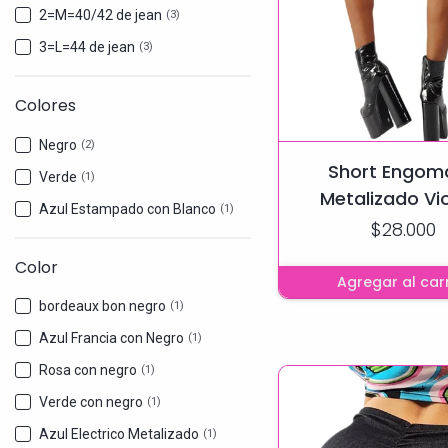
2=M=40/42 de jean
(3)
3=L=44 de jean
(3)
Colores
Negro
(2)
Short Engom
Verde
(1)
Metalizado Vi
Azul Estampado con Blanco
(1)
$28.000
Color
Agregar al carr
bordeaux bon negro
(1)
Azul Francia con Negro
(1)
Rosa con negro
(1)
Verde con negro
(1)
Azul Electrico Metalizado
(1)