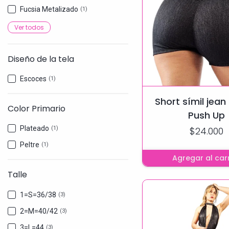
Fucsia Metalizado
(1)
Ver todos
Diseño de la tela
Escoces
(1)
Short símil jean
Color Primario
Push Up
Plateado
$24.000
(1)
Peltre
(1)
Agregar al carr
Talle
1=S=36/38
(3)
2=M=40/42
(3)
3=L=44
(3)