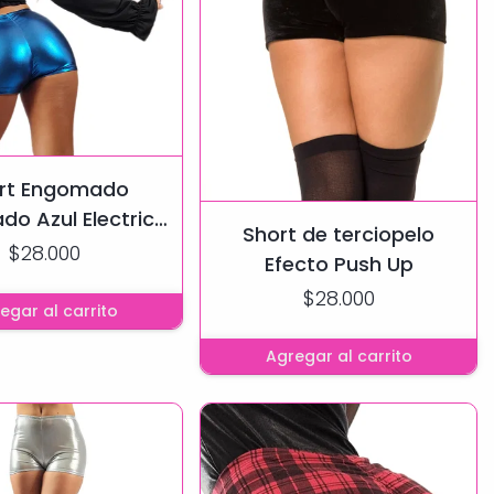
rt Engomado
ado Azul Electrico
Short de terciopelo
Efecto
$28.000
Efecto Push Up
$28.000
egar al carrito
Agregar al carrito