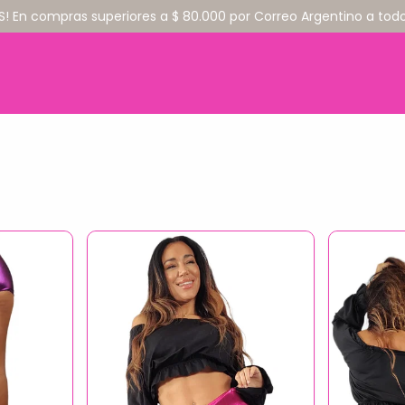
S! En compras superiores a $ 80.000 por Correo Argentino a todo 