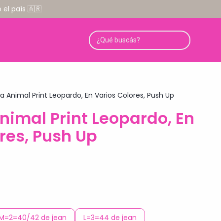
el país 🇦🇷
da Animal Print Leopardo, En Varios Colores, Push Up
nimal Print Leopardo, En
res, Push Up
M=2=40/42 de jean
L=3=44 de jean