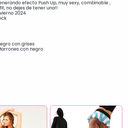
nerando efecto Push Up, muy sexy, combinable ,
it, no dejes de tener una!!
nvierno 2024
ock
egro con grises
Marrones con negro