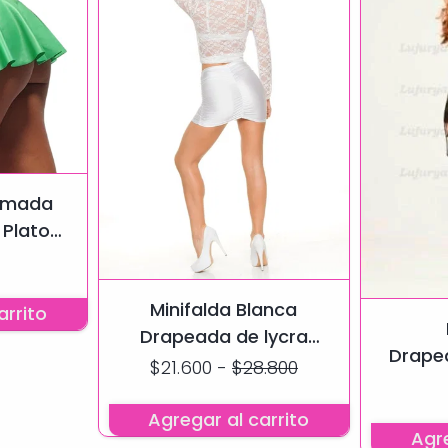
gomada
Plato
alda
Minifalda Blanca
arrito
Drapeada de lycra
Drape
Oferta
$21.600
-
$28.800
polle
Agregar al carrito
Agre