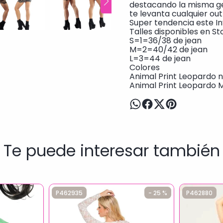
destacando la misma ge
te levanta cualquier outf
Super tendencia este I
Talles disponibles en St
S=1=36/38 de jean
M=2=40/42 de jean
L=3=44 de jean
Colores
Animal Print Leopardo n
Animal Print Leopardo 
Te puede interesar también
P462935
- 25 %
P462880