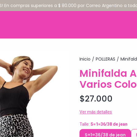
S! En compras superiores a $ 80.000 por Correo Argentino a todo 
Inicio
POLLERAS
Minifal
/
/
Minifalda A
Varios Colo
$27.000
Ver más detalles
Talle:
S=1=36/38 de jean
S=1=36/38 de jean