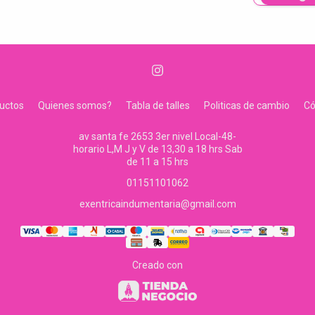
uctos
Quienes somos?
Tabla de talles
Politicas de cambio
C
av santa fe 2653 3er nivel Local-48-
horario L,M J y V de 13,30 a 18 hrs Sab
de 11 a 15 hrs
01151101062
exentricaindumentaria@gmail.com
Creado con