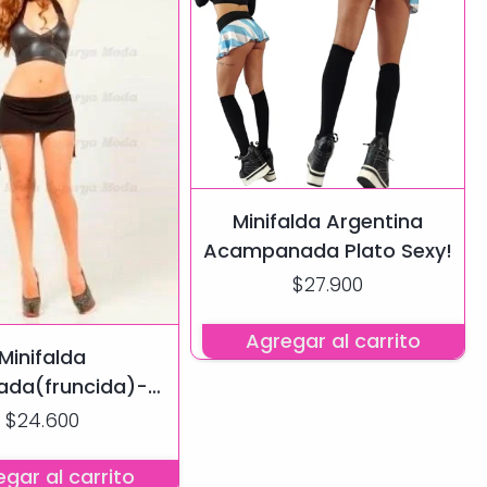
Minifalda Argentina
Acampanada Plato Sexy!
$27.900
Agregar al carrito
Minifalda
ada(fruncida)-
ra-mini L.modal
$24.600
gar al carrito