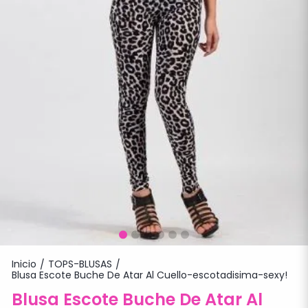
Inicio
TOPS-BLUSAS
/
/
Blusa Escote Buche De Atar Al Cuello-escotadisima-sexy!
Blusa Escote Buche De Atar Al