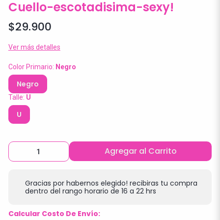
Cuello-escotadisima-sexy!
$29.900
Ver más detalles
Color Primario:
Negro
Negro
Talle:
U
U
Agregar al Carrito
Gracias por habernos elegido! recibiras tu compra
dentro del rango horario de 16 a 22 hrs
Calcular Costo De Envío: