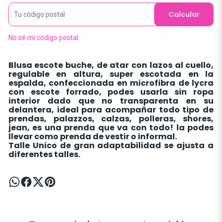
Calcular
No sé mi código postal
Blusa escote buche, de atar con lazos al cuello,
regulable en altura, super escotada en la
espalda, confeccionada en microfibra de lycra
con escote forrado, podes usarla sin ropa
interior dado que no transparenta en su
delantera, ideal para acompañar todo tipo de
prendas, palazzos, calzas, polleras, shores,
jean, es una prenda que va con todo! la podes
llevar como prenda de vestir o informal.
Talle Unico de gran adaptabilidad se ajusta a
diferentes talles.