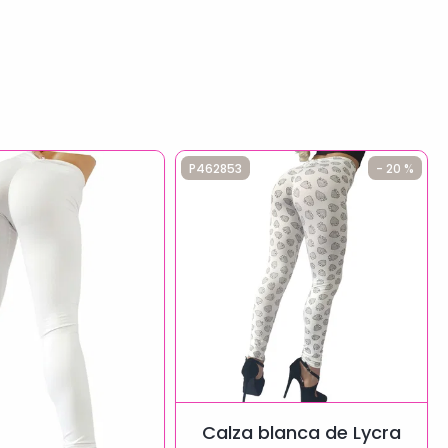
P462853
- 20 %
Calza blanca de Lycra