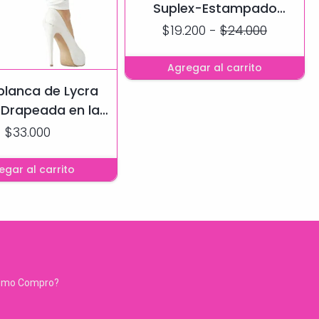
Suplex-Estampado
Frutillas Drapeada en la
$19.200
-
$24.000
cola Efecto Push Up
Agregar al carrito
blanca de Lycra
 Drapeada en la
Efecto Push Up
$33.000
egar al carrito
ómo Compro?