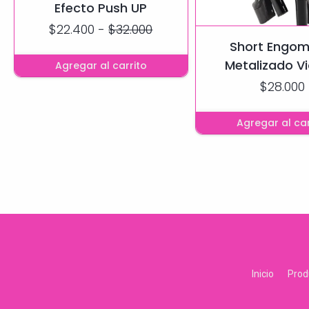
Efecto Push UP
$22.400
-
$32.000
Short Engo
Metalizado Vi
Agregar al carrito
$28.000
Agregar al car
Inicio
Prod