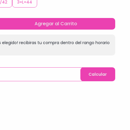
/42
3=L=44
Agregar al Carrito
 elegido! recibiras tu compra dentro del rango horario
Calcular