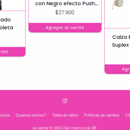
con Negro efecto Push
Up
$27.900
mado
oleta
Agregar al carrito
Calza 
Suplex
rito
cola 
Agr
uctos
Quienes somos?
Tabla de talles
Politicas de cambio
C
av santa fe 2653 3er nivel Local-48-