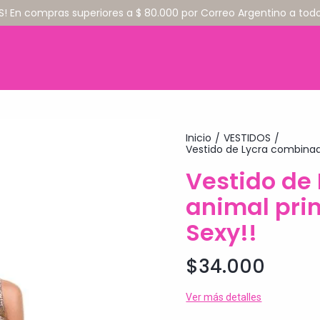
S! En compras superiores a $ 80.000 por Correo Argentino a todo 
Inicio
VESTIDOS
/
/
Vestido de Lycra combinad
Vestido de
animal pri
Sexy!!
$34.000
Ver más detalles