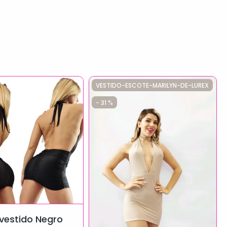
VESTIDO-ESCOTE-MARILYN-DE-LUREX
- 31 %
-vestido Negro