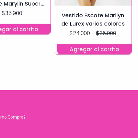
e Marylin Super
Escotado
$35.900
Vestido Escote Marilyn
de Lurex varios colores
gar al carrito
$24.000
-
$35.000
Agregar al carrito
ómo Compro?