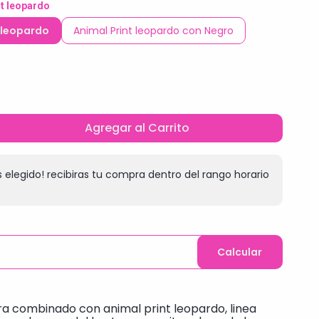
t leopardo
 leopardo
Animal Print leopardo con Negro
Agregar al Carrito
 elegido! recibiras tu compra dentro del rango horario
Calcular
ra combinado con animal print leopardo, linea