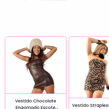
Vestido Chocolate
Vestido Straples
Engomado Escote