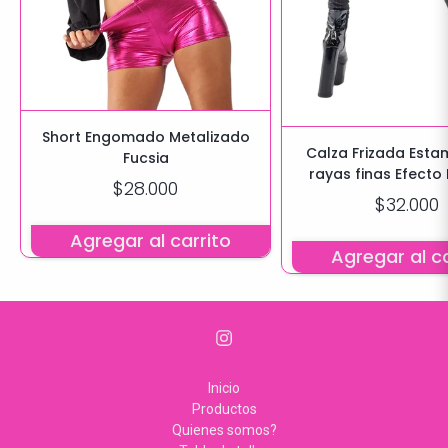
Short Engomado Metalizado
Calza Frizada Est
Fucsia
rayas finas Efecto
$28.000
$32.000
Agregar al carrito
Agregar al ca
Inicio
Productos
Quienes somos?