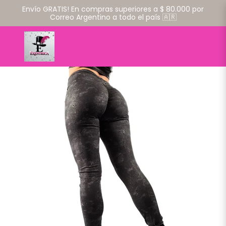
Envío GRATIS! En compras superiores a $ 80.000 por
Correo Argentino a todo el país 🇦🇷