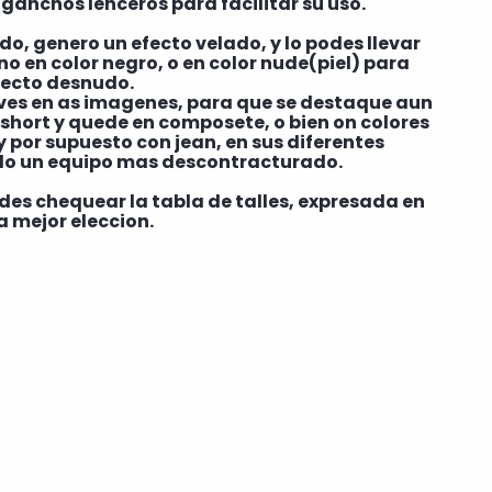
 ganchos lenceros para facilitar su uso.
, genero un efecto velado, y lo podes llevar
ono en color negro, o en color nude(piel) para
fecto desnudo.
o ves en as imagenes, para que se destaque aun
 short y quede en composete, o bien on colores
y por supuesto con jean, en sus diferentes
do un equipo mas descontracturado.
odes chequear la tabla de talles, expresada en
 mejor eleccion.