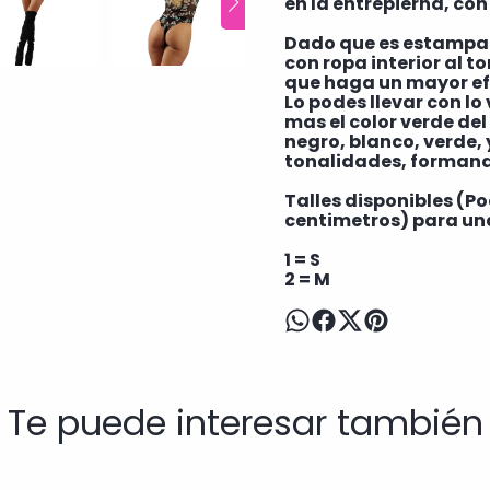
en la entrepierna, con
Dado que es estampado
con ropa interior al t
que haga un mayor e
Lo podes llevar con l
mas el color verde del
negro, blanco, verde, 
tonalidades, forman
Talles disponibles (P
centimetros) para una
1 = S
2 = M
Te puede interesar también