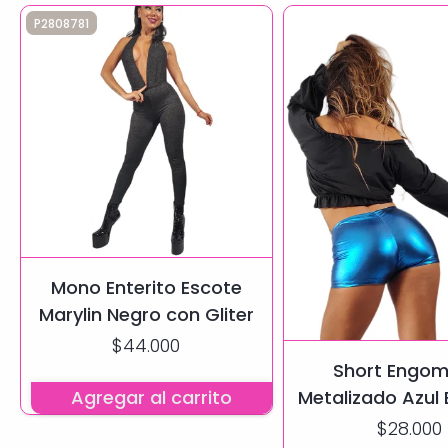
P2808781
Mono Enterito Escote
Marylin Negro con Gliter
$44.000
Short Engo
Agregar al carrito
Metalizado Azul 
Efecto
$28.000