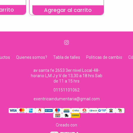
arrito
Agregar al carrito
uctos
Quienes somos?
Tabla de talles
Politicas de cambio
C
av santa fe 2653 3er nivel Local-48-
horario L,M J y V de 13,30 a 18 hrs Sab
de 11 a 15 hrs
01151101062
exentricaindumentaria@gmail.com
Creado con