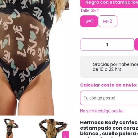
Negro con estampa lov
Talle:
S=1
S=1
M=2
Gracias por habernos
de 16 a 22 hrs
Calcular costo de envío:
No sé mi código postal
Hermoso Body confecc
estampado con corazo
blanco , cuello polera