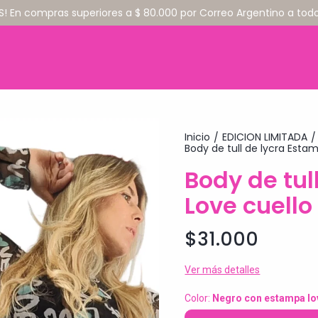
S! En compras superiores a $ 80.000 por Correo Argentino a todo 
Inicio
EDICION LIMITADA
/
/
Body de tull de lycra Esta
Body de tul
Love cuello
$31.000
Ver más detalles
Color:
Negro con estampa lo