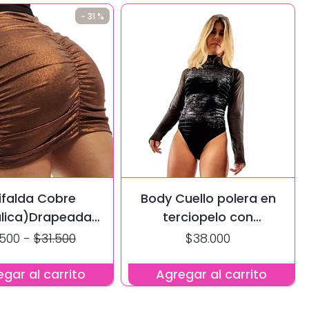
- 31 %
alda Cobre
Body Cuello polera en
lica)Drapeada
terciopelo con
ecto Push Up
transparencias
.500
-
$31.500
$38.000
gar al carrito
Agregar al carrito