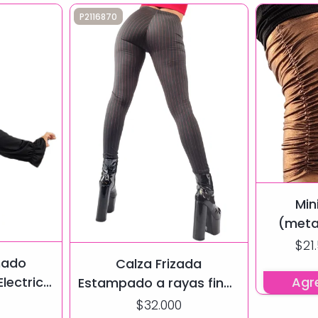
P2116870
Minif
(meta
Ef
$21
mado
Calza Frizada
Agre
Electrico
Estampado a rayas finas
Efecto Push Up
$32.000