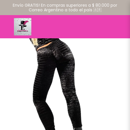
Envío GRATIS! En compras superiores a $ 80.000 por
Correo Argentino a todo el país 🇦🇷