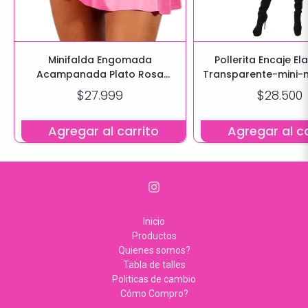
Minifalda Engomada
Pollerita Encaje El
Acampanada Plato Rosa
Transparente-mini-m
Chiclet
varios color
$27.999
$28.500
Agregar al carrito
Agregar al ca
Inicio
Productos
Quienes somos?
Tabla de talles
Politicas de cambio
Cómo Compro?