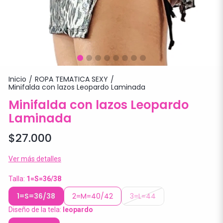
Inicio
ROPA TEMATICA SEXY
/
/
Minifalda con lazos Leopardo Laminada
Minifalda con lazos Leopardo
Laminada
$27.000
Ver más detalles
Talla:
1=S=36/38
1=S=36/38
2=M=40/42
3=L=44
Diseño de la tela:
leopardo