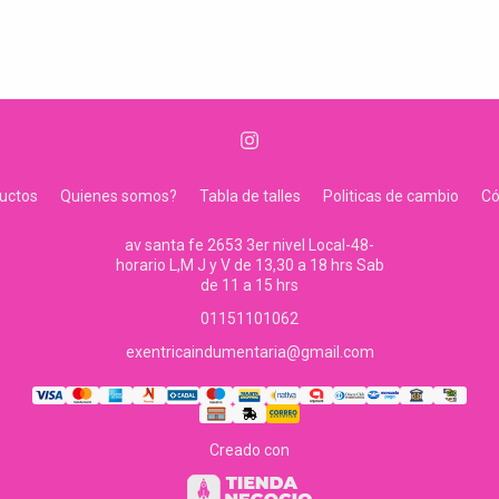
uctos
Quienes somos?
Tabla de talles
Politicas de cambio
C
av santa fe 2653 3er nivel Local-48-
horario L,M J y V de 13,30 a 18 hrs Sab
de 11 a 15 hrs
01151101062
exentricaindumentaria@gmail.com
Creado con